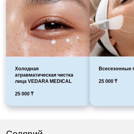
Холодная
Всесезонные 
атравматическая чистка
лица VEDARA MEDICAL
25 000
₸
25 000
₸
Солярий