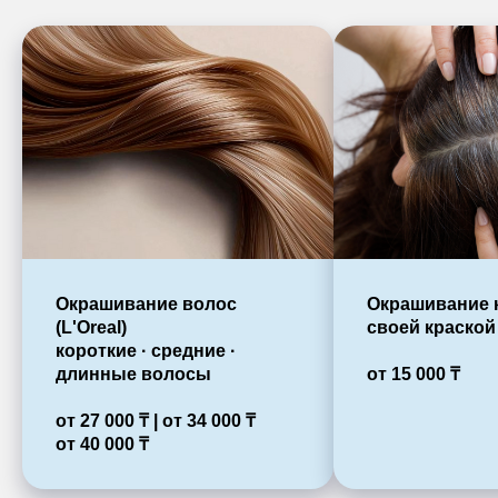
Окрашивание волос
Окрашивание 
(L'Oreal)
своей краской
короткие · средние ·
длинные волосы
от 15 000
₸
от 27 000
₸ | от 34 0
00
₸
от 40 0
00
₸