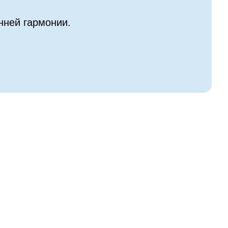
нней гармонии.
РЫ
АРЕНДА БАНИ